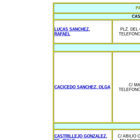
P
CAS
LUCAS SANCHEZ,
PLZ. DEL 
RAFAEL
TELEFONO 
C/ MA
CACICEDO SANCHEZ, OLGA
TELEFONO 
CASTRILLEJO GONZALEZ,
C/ ABILIO 