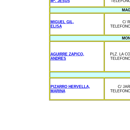
Mª. JESUS
TELEFONO 
MAG
MIGUEL GIL,
C/ R
ELISA
TELEFONO 
MON
AGUIRRE ZAPICO,
PLZ. LA C
ANDRES
TELEFONO 
PIZARRO HERVELLA,
C/ JAR
MARINA
TELEFONO 